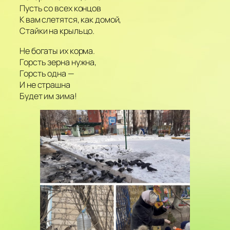
Пусть со всех концов
К вам слетятся, как домой,
Стайки на крыльцо.
Не богаты их корма.
Горсть зерна нужна,
Горсть одна —
И не страшна
Будет им зима!