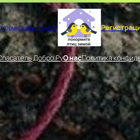
Регистрац
окормите птиц зимой"
пасатель Добро.Ру
О нас
Политика конфид