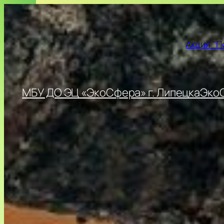
Перейти
к
содержимому
Акция "П
МБУ ДО ЭЦ «ЭкоСфера» г. Липецка
ЭкоС