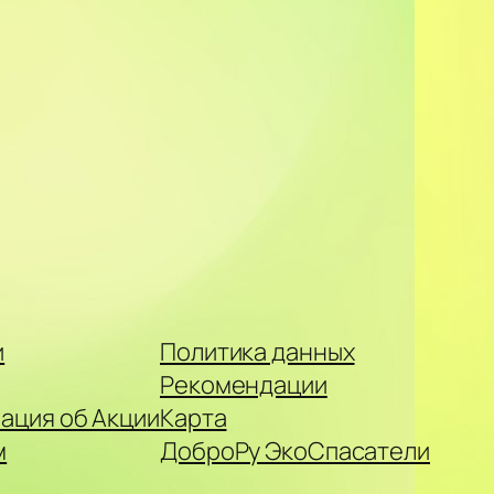
и
Политика данных
Рекомендации
ация об Акции
Карта
м
ДоброРу ЭкоСпасатели