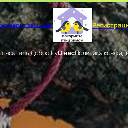
Регистрац
окормите птиц зимой"
пасатель Добро.Ру
О нас
Политика конфид