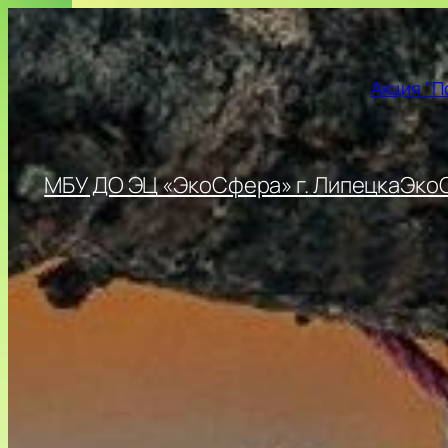
Перейти
к
содержимому
Акция "П
МБУ ДО ЭЦ «ЭкоСфера» г. Липецка
ЭкоС