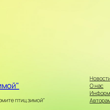
Новост
имой"
О нас
Информ
рмите птиц зимой"
Автора