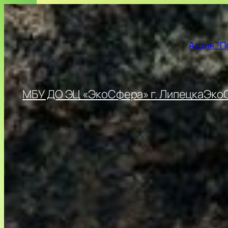
Перейти
к
содержимому
Акция "П
МБУ ДО ЭЦ «ЭкоСфера» г. Липецка
ЭкоС