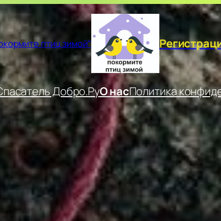
Регистрац
окормите птиц зимой"
пасатель Добро.Ру
О нас
Политика конфид