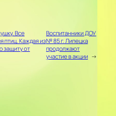
ушку. Все
Воспитанники ДОУ
 птиц. Каждая из
№ 85 г. Липецка
о защиту от
продолжают
участие в акции
→