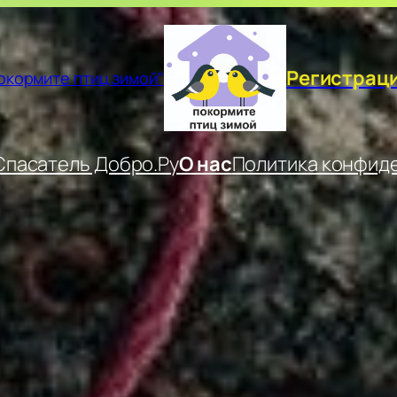
Регистрац
окормите птиц зимой"
пасатель Добро.Ру
О нас
Политика конфид