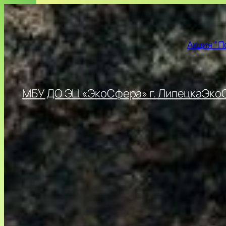
Перейти
к
содержимому
Акция "П
МБУ ДО ЭЦ «ЭкоСфера» г. Липецка
ЭкоС