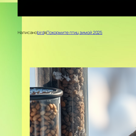
Написано
bird
в
Покормите птиц зимой 2025