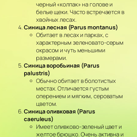
черный «колпак» на голове и
белые щеки. Часто встречается в
хвойных лесах.
Синица лесная (Parus montanus)
Обитает в лесах и парках, с
характерным зеленовато-серым
окрасом и чуть меньшими
размерами.
Синица воробьиная (Parus
palustris)
Обычно обитает в болотистых
местах. Отличается густым
оперением и мягким, сероватым
цветом.
Синица оливковая (Parus
caeruleus)
Имеет оливково-зеленый цвет и
желтое брюшко. Очень активна и