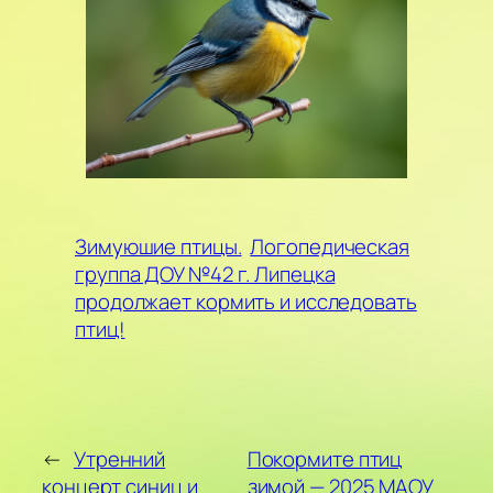
Зимуюшие птицы.
Логопедическая
группа ДОУ №42 г. Липецка
продолжает кормить и исследовать
птиц!
←
Утренний
Покормите птиц
концерт синиц и
зимой — 2025 МАОУ