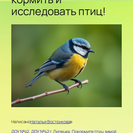
исследовать птиц!
Написано
Наталья Вострикова
в
ДОУ №42
, 
ДОУ №42 г. Липецка
, 
Покормите птиц зимой