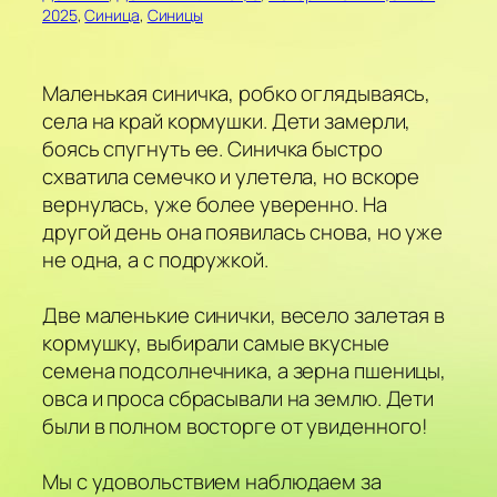
2025
, 
Синица
, 
Синицы
Маленькая синичка, робко оглядываясь,
села на край кормушки. Дети замерли,
боясь спугнуть ее. Синичка быстро
схватила семечко и улетела, но вскоре
вернулась, уже более уверенно. На
другой день она появилась снова, но уже
не одна, а с подружкой.
Две маленькие синички, весело залетая в
кормушку, выбирали самые вкусные
семена подсолнечника, а зерна пшеницы,
овса и проса сбрасывали на землю. Дети
были в полном восторге от увиденного!
Мы с удовольствием наблюдаем за