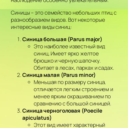
наблюдение особенно увлекательным.
Синицы – это семейство небольших птиц с
разнообразием видов. Вот некоторые
интересные виды синиц:
Синица большая (Parus major)
Это наиболее известный вид
синиц. Имеет ярко желтое
брюшко и черную шапочку.
Обитает в лесах, парках и садах.
Синица малая (Parus minor)
Меньшая по размеру синица,
отличается легким строением и
менее ярким окрашиванием по
сравнению с большой синицей.
Синица черноголовая (Poecile
apiculatus)
Этот вид имеет характерный